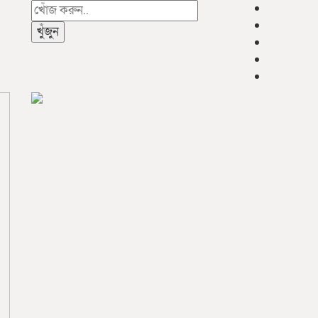
খুঁজুন