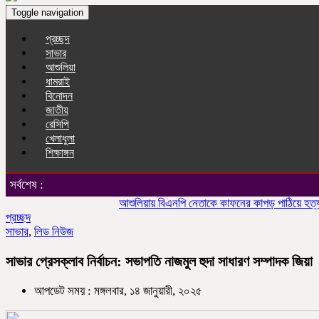
Toggle navigation
প্রচ্ছদ
সাভার
আশুলিয়া
ধামরাই
বিনোদন
জাতীয়
রেসিপি
খেলাধুলা
শিক্ষাঙ্গন
সর্বশেষ :
আশুলিয়ায় বিএনপি নেতাকে কাফনের কাপড় পাঠিয়ে হত্যার হুম
প্রচ্ছদ
সাভার
,
লিড নিউজ
সাভার প্রেসক্লাব নির্বাচন: সভাপতি নাজমুল হুদা সাধারণ সম্পাদক জিয়া
আপডেট সময় : মঙ্গলবার, ১৪ জানুয়ারী, ২০২৫