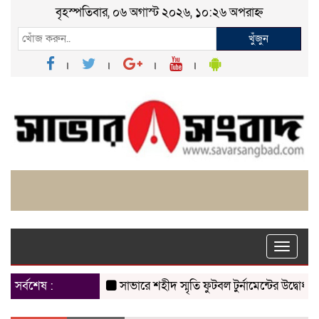
বৃহস্পতিবার, ০৬ অগাস্ট ২০২৬, ১০:২৬ অপরাহ্ন
খুঁজুন
Toggle
naviga
সর্বশেষ :
সাভারে শহীদ স্মৃতি ফুটবল টুর্নামেন্টের উদ্বোধন
চাক