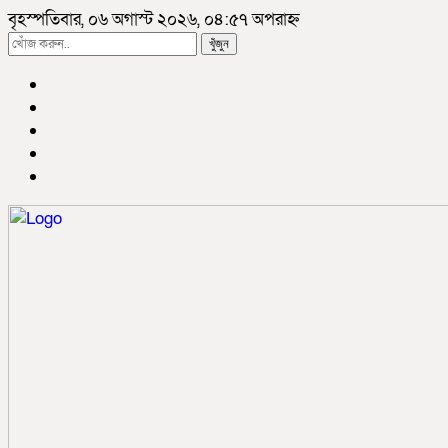
বৃহস্পতিবার, ০৬ অগাস্ট ২০২৬, ০৪:৫৭ অপরাহ্ন
খুঁজুন