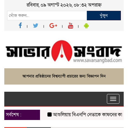
রবিবার, ০৯ অগাস্ট ২০২৬, ০৮:৩২ অপরাহ্ন
খুঁজুন
Toggle
naviga
সর্বশেষ :
আশুলিয়ায় বিএনপি নেতাকে কাফনের কাপড় পাঠিয়