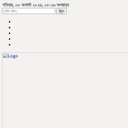
শনিবার, ০৮ অগাস্ট ২০২৬, ০৮:২৬ অপরাহ্ন
খুঁজুন