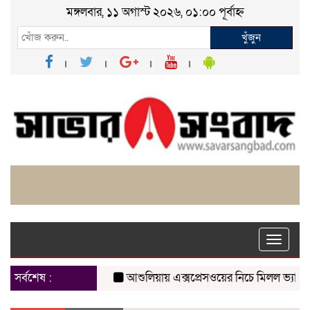
মঙ্গলবার, ১১ অগাস্ট ২০২৬, ০১:০০ পূর্বাহ্ন
খুঁজুন
Toggle
naviga
সর্বশেষ :
আশুলিয়ায় এক্সপ্রেসওয়ের নিচে মিলল ভ্যানচালকে