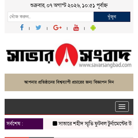
শুক্রবার, ০৭ অগাস্ট ২০২৬, ১০:৫১ পূর্বাহ্ন
খুঁজুন
Toggle
naviga
সর্বশেষ :
সাভারে শহীদ স্মৃতি ফুটবল টুর্নামেন্টের উদ্বোধন