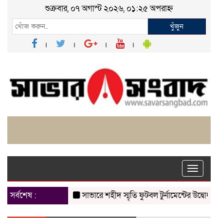
শুক্রবার, ০৭ অগাস্ট ২০২৬, ০১:২৫ অপরাহ্ন
খুঁজুন
Toggle
naviga
সর্বশেষ :
সাভারে শহীদ স্মৃতি ফুটবল টুর্নামেন্টের উদ্বোধন
চাক