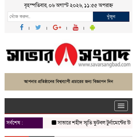
বৃহস্পতিবার, ০৬ অগাস্ট ২০২৬, ১১:৫৫ অপরাহ্ন
খুঁজুন
Toggle
naviga
সর্বশেষ :
সাভারে শহীদ স্মৃতি ফুটবল টুর্নামেন্টের উদ্বোধন