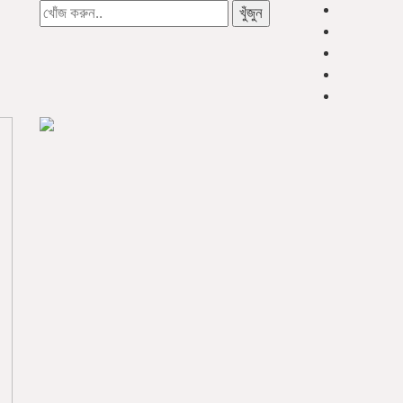
খুঁজুন