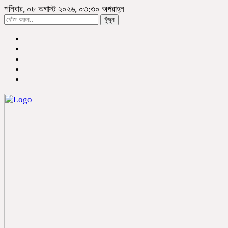
শনিবার, ০৮ অগাস্ট ২০২৬, ০৩:৩০ অপরাহ্ন
খুঁজুন