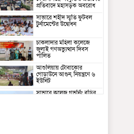
প্রতিবাদে মহাসড়ক অবরোধ
সাভারে শহীদ স্মৃতি ফুটবল
টুর্নামেন্টের উদ্বোধন
চাকলাদার মহিলা কলেজে
জুলাই গণঅভ্যুত্থান দিবস
পালিত
আশুলিয়ায় টোবাকোর
গোডাউনে আগুন, নিয়ন্ত্রণে ৬
ইউনিট
সাভারে কলেজ গভর্নিং বডির
সভাপতি হিসেবে এমপির স্ত্রীর
দায়িত্ব হাইকোর্টে স্থগিত
সাভার বংশী নদীতে মাছের
পোনা অবমুক্ত