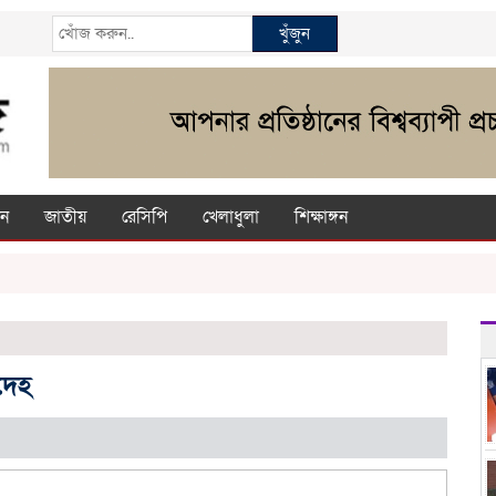
খুঁজুন
ন
জাতীয়
রেসিপি
খেলাধুলা
শিক্ষাঙ্গন
দেহ