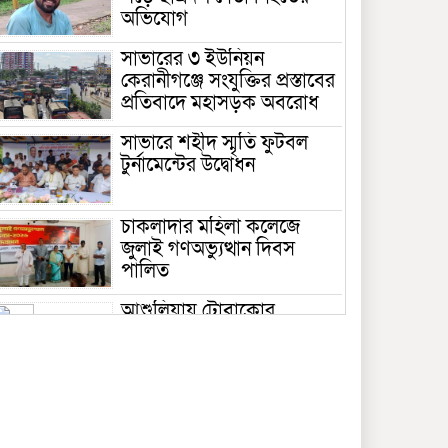
অভিযোগ
সাভারের ৩ ইউনিয়ন
কেরানীগঞ্জে সংযুক্তির প্রস্তাবের
প্রতিবাদে মহাসড়ক অবরোধ
সাভারে শহীদ স্মৃতি ফুটবল
টুর্নামেন্টের উদ্বোধন
চাকলাদার মহিলা কলেজে
জুলাই গণঅভ্যুত্থান দিবস
পালিত
আশুলিয়ায় টোবাকোর
গোডাউনে আগুন, নিয়ন্ত্রণে ৬
ইউনিট