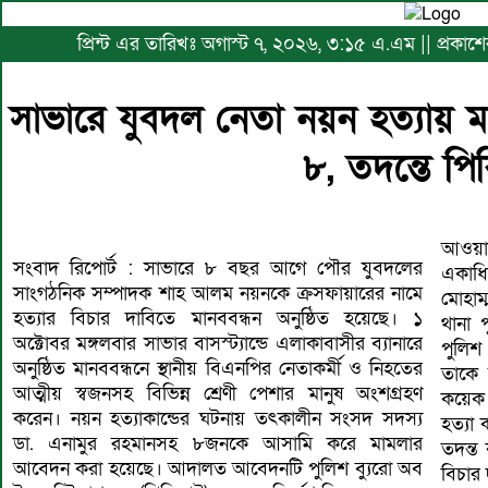
প্রিন্ট এর তারিখঃ অগাস্ট ৭, ২০২৬, ৩:১৫ এ.এম || প্রকা
সাভারে যুবদল নেতা নয়ন হত্যায় 
৮, তদন্তে প
আওয়াম
সংবাদ রিপোর্ট : সাভারে ৮ বছর আগে পৌর যুবদলের
একাধ
সাংগঠনিক সম্পাদক শাহ আলম নয়নকে ক্রসফায়ারের নামে
মোহাম্
হত্যার বিচার দাবিতে মানববন্ধন অনুষ্ঠিত হয়েছে। ১
থানা 
অক্টোবর মঙ্গলবার সাভার বাসস্ট্যান্ডে এলাকাবাসীর ব্যানারে
পুলিশ
অনুষ্ঠিত মানববন্ধনে স্থানীয় বিএনপির নেতাকর্মী ও নিহতের
তাকে 
আত্মীয় স্বজনসহ বিভিন্ন শ্রেণী পেশার মানুষ অংশগ্রহণ
কয়েক 
করেন। নয়ন হত্যাকান্ডের ঘটনায় তৎকালীন সংসদ সদস্য
হত্যা 
ডা. এনামুর রহমানসহ ৮জনকে আসামি করে মামলার
তদন্ত
আবেদন করা হয়েছে। আদালত আবেদনটি পুলিশ ব্যুরো অব
বিচার