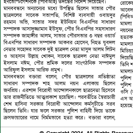
ইনভেস্টিগেশনকে (পিবিআই) তদন্তের নির্দেশ দিয়েছেন।
রোকেয়
মানববন্ধনে অন্যান্যের মধ্যে উপস্থিত ছিলেন সাভার পৌর
আবেদন
ছাত্রদলের সাবেক সভাপতি, বিশিষ্ট ব্যবসায়ী ওবায়দুর
(পিবি
রহমান অভি, সাভার সদর ইউনিয়ন বিএনপির সাধারণ
মামলা
সম্পাদক আসাদুজ্জামান ইউসুফ, পৌর বিএনপির সহসাধারণ
নয়নের
সম্পাদক জাহাঙ্গীর আলম, সাভার পৌরসভার ৩ নম্বর ওয়ার্ড
হত্যাক
বিএনপির সাধারণ সম্পাদক আকবর হোসেন, নিহত যুবদল
মামল
নেতার সহোদর সাবেক দুই ছাত্রদল নেতা মাসুদ আলম লিটন
মিডিয়
ও আহসান উল্লাহ খোকন, সাবেক ছাত্রদল নেতা নাঈমুল
দিয়েছ
ইসলাম নঈম, পৌর শ্রমিক দলের সাংগঠনিক সম্পাদক
তিনি 
আরিফুল ইসলাম আরিফ প্রমুখ।
মামলা
মানববন্ধনে বক্তারা বলেন, পৌর ছাত্রদলের প্রতিষ্ঠাতা
পুলিশ
সাধারণ সম্পাদক শাহ আলম নয়ন এলাকায় ছিলেন
পুলিশ
জনপ্রিয়। এরশাদ বিরোধী আন্দোলনকালে ছাত্রনেতা হিসেবে
ওসি (
তার রাজনীতিতে আত্মপ্রকাশ হয়েছিল। পরবর্তীতে স্বৈরাচারী
এস আই
শেখ হাসিনা সরকার বিরোধী আন্দোলন কর্মসূচীতে সরব
হয়েছে
ছিলেন তিনি। যার ফলে সরকার পুলিশ বাহিনী দিয়ে তাকে
ক্রসফায়ারের নামে নির্মমভাবে হত্যা করে। বক্তারা বলেন,