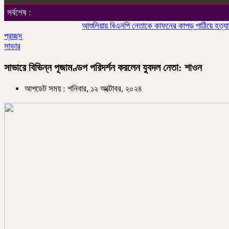
সর্বশেষ :
আশুলিয়ায় বিএনপি নেতাকে কাফনের কাপড় পাঠিয়ে হত্যার হুমকি
প্রচ্ছদ
সাভার
সাভারে বিভিন্ন পূজামণ্ডপ পরিদর্শন করলেন যুবদল নেতা: শাওন
আপডেট সময় : শনিবার, ১২ অক্টোবর, ২০২৪