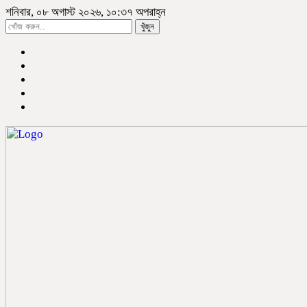
শনিবার, ০৮ অগাস্ট ২০২৬, ১০:৩৭ অপরাহ্ন
খুঁজুন