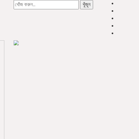
খুঁজুন