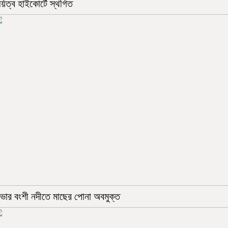
য়িত্ব হাইকোর্টে স্থগিত
াভার বংশী নদীতে মাছের পোনা অবমুক্ত