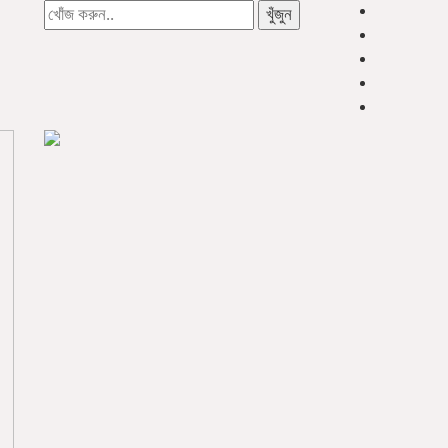
খুঁজুন