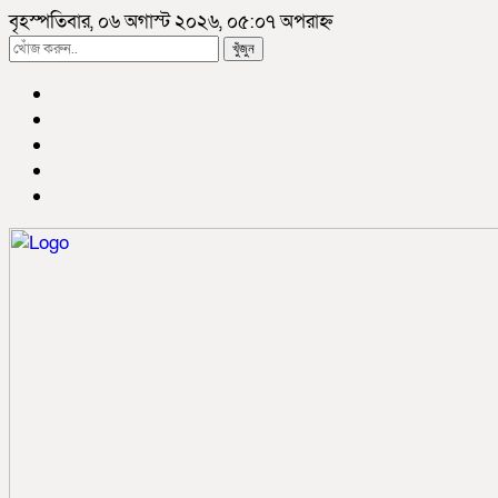
বৃহস্পতিবার, ০৬ অগাস্ট ২০২৬, ০৫:০৭ অপরাহ্ন
খুঁজুন