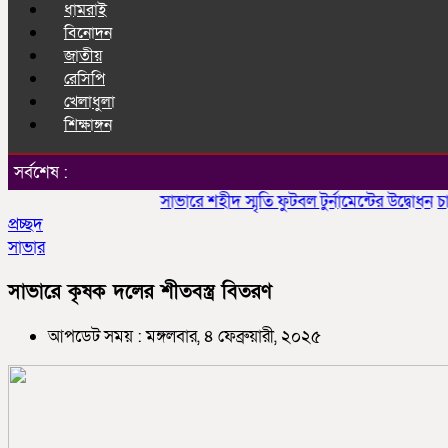
ধামরাই
বিনোদন
জাতীয়
রেসিপি
খেলাধুলা
শিক্ষাঙ্গন
সর্বশেষ :
সাভারে শহীদ স্মৃতি ফুটবল টুর্নামেন্টের উদ্বোধন
চাকলাদা
প্রচ্ছদ
সাভার
সাভারে কৃষক দলের শীতবস্ত্র বিতরণ
আপডেট সময় : মঙ্গলবার, ৪ ফেব্রুয়ারী, ২০২৫