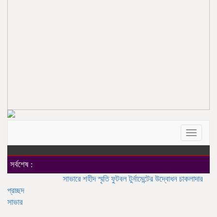
Toggle
navigat
সর্বশেষ :
সাভারে শহীদ স্মৃতি ফুটবল টুর্নামেন্টের উদ্বোধন
চাকলাদার মহিলা কলেজ
প্রচ্ছদ
সাভার