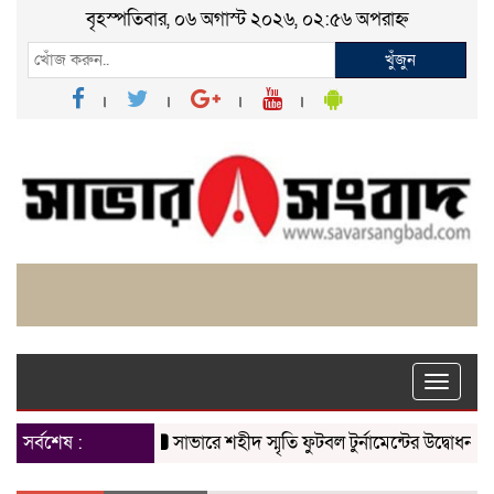
বৃহস্পতিবার, ০৬ অগাস্ট ২০২৬, ০২:৫৬ অপরাহ্ন
খুঁজুন
Toggle
naviga
সর্বশেষ :
সাভারে শহীদ স্মৃতি ফুটবল টুর্নামেন্টের উদ্বোধন
চাকলা