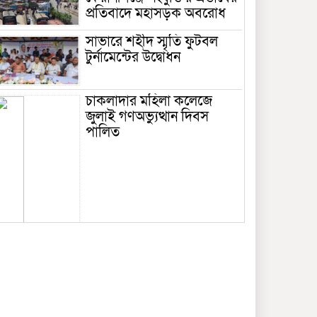
প্রতিবাদে মহাসড়ক অবরোধ
সাভারে শহীদ স্মৃতি ফুটবল
টুর্নামেন্টের উদ্বোধন
চাকলাদার মহিলা কলেজে
জুলাই গণঅভ্যুত্থান দিবস
পালিত