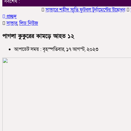
সর্বশেষ :
সাভারে শহীদ স্মৃতি ফুটবল টুর্নামেন্টের উদ্বোধন
চাকলাদ
প্রচ্ছদ
সাভার
,
লিড নিউজ
পাগলা কুকুরের কামড়ে আহত ১২
আপডেট সময় : বৃহস্পতিবার, ১৭ আগস্ট, ২০২৩