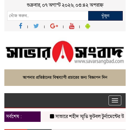
শুক্রবার, ০৭ অগাস্ট ২০২৬, ০৩:৪২ অপরাহ্ন
খুঁজুন
Toggle
naviga
সর্বশেষ :
সাভারে শহীদ স্মৃতি ফুটবল টুর্নামেন্টের উদ্বোধন