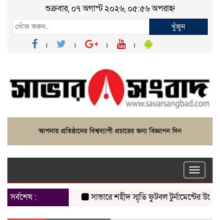
শুক্রবার, ০৭ অগাস্ট ২০২৬, ০৫:৫৬ অপরাহ্ন
খুঁজুন
Toggle
naviga
সর্বশেষ :
সাভারে শহীদ স্মৃতি ফুটবল টুর্নামেন্টের উদ্বোধন