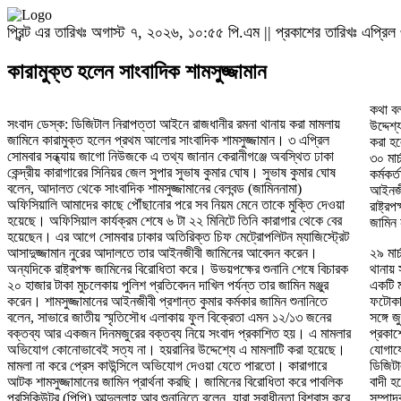
প্রিন্ট এর তারিখঃ অগাস্ট ৭, ২০২৬, ১০:৫৫ পি.এম || প্রকাশের তারিখঃ এপ্র
কারামুক্ত হলেন সাংবাদিক শামসুজ্জামান
কথা ব
সংবাদ ডেস্ক: ডিজিটাল নিরাপত্তা আইনে রাজধানীর রমনা থানায় করা মামলায়
উদ্দেশ্যপ্রণোদিতভাবে এই সংবাদ প্রকাশিত করা হয়েছে। যার বক্তব্য প্রকাশ
জামিনে কারামুক্ত হলেন প্রথম আলোর সাংবাদিক শামসুজ্জামান। ৩ এপ্রিল
করা হলো সেই জাকির কোথায়। সরকারের ভালোটা তাদের চোখে পড়ে না। গত
সোমবার সন্ধ্যায় জাগো নিউজকে এ তথ্য জানান কেরানীগঞ্জে অবস্থিত ঢাকা
৩০ মার্চ শামসুজ্জামানকে কারাগারে পাঠানোর আবেদন করেন মামলার তদন্তকারী
কেন্দ্রীয় কারাগারের সিনিয়র জেল সুপার সুভাষ কুমার ঘোষ। সুভাষ কুমার ঘোষ
কর্মকর্তা ও রমনা মডেল থানার পরিদর্শক আবু আনছার। এসময় আসামিপক্ষের
বলেন, আদালত থেকে সাংবাদিক শামসুজ্জামানের বেলবন্ড (জামিননামা)
আইনজীবী প্রশান্ত কুমার কর্মকার জামিন চেয়ে আবেদন করেন। অন্যদিকে
অফিসিয়ালি আমাদের কাছে পৌঁছানোর পরে সব নিয়ম মেনে তাকে মুক্তি দেওয়া
রাষ্ট্রপক্ষ জামিনের বিরোধিতা করে। উভয়পক্ষের শুনানি শেষে আদালত তার
হয়েছে। অফিসিয়াল কার্যক্রম শেষে ৬ টা ২২ মিনিটে তিনি কারাগার থেকে বের
জামিন 
হয়েছেন। এর আগে সোমবার ঢাকার অতিরিক্ত চিফ মেট্রোপলিটন ম্যাজিস্ট্রেট
আসাদুজ্জামান নুরের আদালতে তার আইনজীবী জামিনের আবেদন করেন।
২৯ মার
অন্যদিকে রাষ্ট্রপক্ষ জামিনের বিরোধিতা করে। উভয়পক্ষের শুনানি শেষে বিচারক
থানায় 
২০ হাজার টাকা মুচলেকায় পুলিশ প্রতিবেদন দাখিল পর্যন্ত তার জামিন মঞ্জুর
একটি ম
করেন। শামসুজ্জামানের আইনজীবী প্রশান্ত কুমার কর্মকার জামিন শুনানিতে
ফটোকার
বলেন, সাভারে জাতীয় স্মৃতিসৌধ এলাকায় ফুল বিক্রেতা এমন ১২/১৩ জনের
সঙ্গে 
বক্তব্য আর একজন দিনমজুরের বক্তব্য নিয়ে সংবাদ প্রকাশিত হয়। এ মামলার
প্রকাশ
অভিযোগ কোনোভাবেই সত্য না। হয়রানির উদ্দেশ্যে এ মামলাটি করা হয়েছে।
যোগায
মামলা না করে প্রেস কাউন্সিলে অভিযোগ দেওয়া যেতে পারতো। কারাগারে
ডিজিট
আটক শামসুজ্জামানের জামিন প্রার্থনা করছি। জামিনের বিরোধিতা করে পাবলিক
বাদী হ
প্রসিকিউটর (পিপি) আব্দুল্লাহ আবু শুনানিতে বলেন, যারা স্বাধীনতা বিশ্বাস করে
সম্পাদ