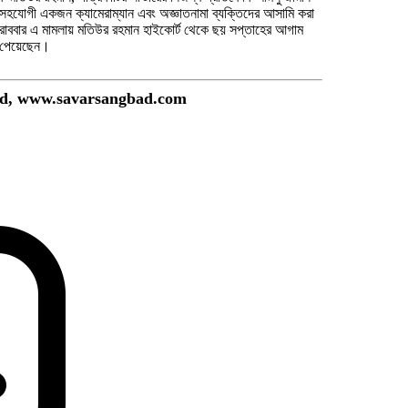
সহযোগী একজন ক্যামেরাম্যান এবং অজ্ঞাতনামা ব্যক্তিদের আসামি করা
োববার এ মামলায় মতিউর রহমান হাইকোর্ট থেকে ছয় সপ্তাহের আগাম
 পেয়েছেন।
ved, www.savarsangbad.com