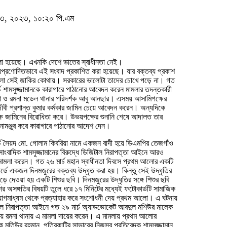
িল ৩, ২০২৩, ১০:২০ পি.এম
লা হয়েছে। এখনকি দেশে ভাতের স্বাধীনতা নেই।
নামঞ্জুর করে কারাগারে পাঠানোর আদেশ দেন।
্চ সৈয়দ মো. গোলাম কিবরিয়া নামে একজন বাদী হয়ে ডিএমপির তেজগাঁও
সাংবাদিক শামসুজ্জামানের বিরুদ্ধে ডিজিটাল নিরাপত্তা আইনে আরও
ামলা করেন। গত ২৬ মার্চ মহান স্বাধীনতা দিবসে প্রথম আলোর একটি
্ডে একজন দিনমজুরের বক্তব্য উদ্ধৃত করা হয়। কিন্তু সেই উদ্ধৃতির
জুড়ে দেওয়া হয় একটি শিশুর ছবি। দিনমজুরের উদ্ধৃতির সঙ্গে শিশুর ছবি
ের অসঙ্গতির বিষয়টি তুলে ধরে ১৭ মিনিটের মধ্যেই ফটোকার্ডটি সামাজিক
োগমাধ্যম থেকে প্রত্যাহার করে সংশোধনী দেয় প্রথম আলো। এ ঘটনায়
াল নিরাপত্তা আইনে গত ২৯ মার্চ অ্যাডভোকেট আবদুল মশিউর মালেক
য়ে রমনা থানায় এ মামলা দায়ের করেন। এ মামলায় প্রথম আলোর
ক মতিউর রহমান, পত্রিকাটির সাভারের নিজস্ব প্রতিবেদক শামসুজ্জামান