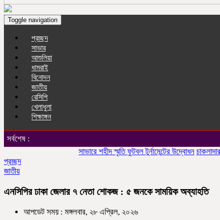
Toggle navigation
প্রচ্ছদ
সাভার
আশুলিয়া
ধামরাই
বিনোদন
জাতীয়
রেসিপি
খেলাধুলা
শিক্ষাঙ্গন
সর্বশেষ :
সাভারে শহীদ স্মৃতি ফুটবল টুর্নামেন্টের উদ্বোধন
চাকলাদার মহিলা
প্রচ্ছদ
জাতীয়
এনসিপির ঢাকা জেলার ৭ নেতা শোকজ : ৫ জনকে সাময়িক অব্যাহতি
আপডেট সময় : মঙ্গলবার, ২৮ এপ্রিল, ২০২৬