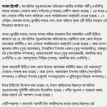
সংবাদ রিপোর্ট :
সাংগঠনিক শৃঙ্খলাভঙ্গের অভিযোগে জাতীয় নাগরিক পার্টি (এনসিপি)
তাদের সাতজন নেতাকে কারণ দর্শানোর (শোকজ) নোটিশ প্রদান করেছে। এর মধ্যে 
জন নেতাকে দলীয় সকল কার্যক্রম থেকে সাময়িকভাবে অব্যাহতি দেওয়া হয়েছে। ২৭
এপ্রিল সোমবার দলের কেন্দ্রীয় দপ্তর সেল থেকে পাঠানো পৃথক দুটি চিঠির মাধ্যমে এ
সিদ্ধান্ত জানানো হয়।
দলের কেন্দ্রীয় দপ্তর সেলের সদস্য সাদিয়া ফারজানা দিনা স্বাক্ষরিত একটি চিঠিতে
জানানো হয় যে, সাংগঠনিক শৃঙ্খলাভঙ্গের অভিযোগের প্রেক্ষিতে ঢাকা জেলা উত্তর
আহবায়ক কমিটির ৫ জন নেতাকে সাময়িকভাবে অব্যাহতি দেওয়া হয়েছে। তারা হলেন:
জুলকার নাঈন (যুগ্ম আহবায়ক), ইসরাফিল ইসলাম খোকন (যুগ্ম সদস্যসচিব), নাজমুল
হক (সাংগঠনিক সম্পাদক), অ্যাডভোকেট শাওন (যুগ্ম সমন্বয়কারী, আশুলিয়া থানা
এনসিপি) ও মো. আমানুল্লাহ শিব্বির (সদস্য, আশুলিয়া থানা এনসিপি)।
পৃথক আরেকটি চিঠিতে ঢাকা জেলা উত্তর আহবায়ক কমিটির আরও দুই গুরুত্বপূর্ণ
নেতাকে শোকজ করা হয়েছে। তারা হলেন: আজহারুল ইসলাম তামিম (সাংগঠনিক
সম্পাদক) ও মফিদুল ইসলাম (জুলাই গণঅভ্যুত্থান ও মুক্তিযুদ্ধ বিষয়ক সম্পাদক)।
উভয় চিঠিতেই উল্লেখ করা হয়েছে যে, উক্ত ব্যক্তিদের বিরুদ্ধে সাংগঠনিক
শৃঙ্খলাভঙ্গের সুনির্দিষ্ট অভিযোগ উত্থাপিত হয়েছে। দলীয় শৃঙ্খলা ও স্বচ্ছতা বজায়
রাখার স্বার্থে এই পদক্ষেপ নেওয়া হয়েছে।
নোটিশপ্রাপ্ত ৭ জনকেই আগামী তিন কার্যদিবসের মধ্যে তাদের বিরুদ্ধে ওঠা