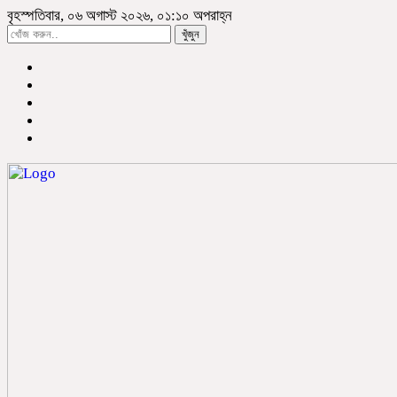
বৃহস্পতিবার, ০৬ অগাস্ট ২০২৬, ০১:১০ অপরাহ্ন
খুঁজুন