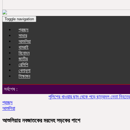
Toggle navigation
প্রচ্ছদ
সাভার
আশুলিয়া
ধামরাই
বিনোদন
জাতীয়
রেসিপি
খেলাধুলা
শিক্ষাঙ্গন
সর্বশেষ :
পুলিশের ধাওয়ায় ছাদ থেকে পড়ে ছাত্রদল নেতা নিহতের অভি
প্রচ্ছদ
আশুলিয়া
আশুলিয়ায় নবজাতকের মরদেহ সড়কের পাশে