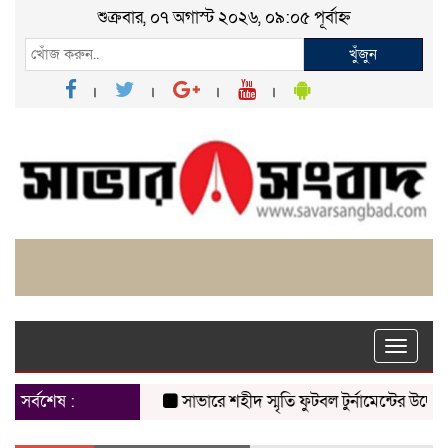
শুক্রবার, ০৭ অগাস্ট ২০২৬, ০৯:০৫ পূর্বাহ্ন
খুঁজুন
Toggle
naviga
সর্বশেষ :
সাভারে শহীদ স্মৃতি ফুটবল টুর্নামেন্টের উদ্বোধন